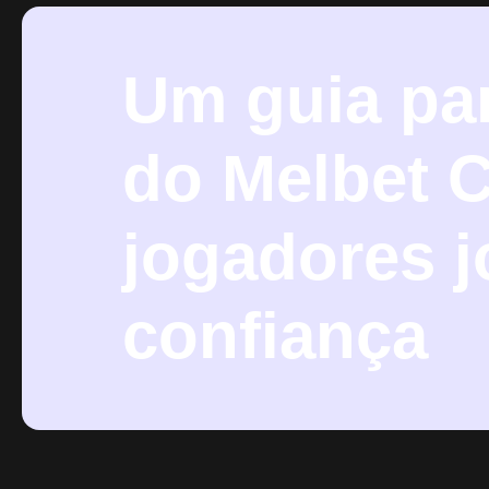
Um guia pa
do Melbet C
jogadores 
confiança