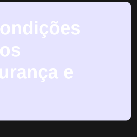
condições
 os
urança e