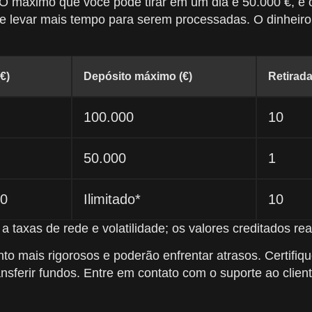
. O máximo que você pode tirar em um dia é 50.000 €, 
e levar mais tempo para serem processadas. O dinheiro f
€)
Depósito máximo (€)
Retirada
100.000
10
50.000
1
10
Ilimitado*
10
a taxas de rede e volatilidade; os valores creditados 
nto mais rigorosos e poderão enfrentar atrasos. Certifiq
ferir fundos. Entre em contato com o suporte ao client