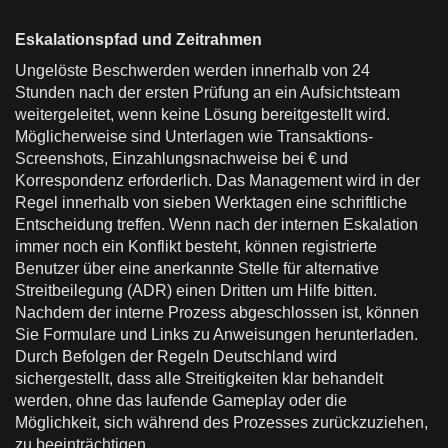
Eskalationspfad und Zeitrahmen
Ungelöste Beschwerden werden innerhalb von 24
Stunden nach der ersten Prüfung an ein Aufsichtsteam
weitergeleitet, wenn keine Lösung bereitgestellt wird.
Möglicherweise sind Unterlagen wie Transaktions-
Screenshots, Einzahlungsnachweise bei € und
Korrespondenz erforderlich. Das Management wird in der
Regel innerhalb von sieben Werktagen eine schriftliche
Entscheidung treffen. Wenn nach der internen Eskalation
immer noch ein Konflikt besteht, können registrierte
Benutzer über eine anerkannte Stelle für alternative
Streitbeilegung (ADR) einen Dritten um Hilfe bitten.
Nachdem der interne Prozess abgeschlossen ist, können
Sie Formulare und Links zu Anweisungen herunterladen.
Durch Befolgen der Regeln Deutschland wird
sichergestellt, dass alle Streitigkeiten klar behandelt
werden, ohne das laufende Gameplay oder die
Möglichkeit, sich während des Prozesses zurückzuziehen,
zu beeinträchtigen.