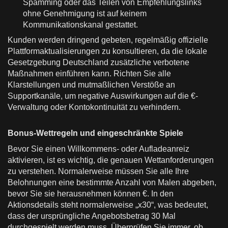
Spamming oder das Teilen von Empfehlungslinks
ohne Genehmigung ist auf keinem
Kommunikationskanal gestattet.
Kunden werden dringend gebeten, regelmäßig offizielle
Plattformaktualisierungen zu konsultieren, da die lokale
Gesetzgebung Deutschland zusätzliche verbotene
Maßnahmen einführen kann. Richten Sie alle
Klarstellungen und mutmaßlichen Verstöße an
Supportkanäle, um negative Auswirkungen auf die €-
Verwaltung oder Kontokontinuität zu verhindern.
Bonus-Wettregeln und eingeschränkte Spiele
Bevor Sie einen Willkommens- oder Aufladeanreiz
aktivieren, ist es wichtig, die genauen Wettanforderungen
zu verstehen. Normalerweise müssen Sie alle Ihre
Belohnungen eine bestimmte Anzahl von Malen abgeben,
bevor Sie sie herausnehmen können €. In den
Aktionsdetails steht normalerweise „x30“, was bedeutet,
dass der ursprüngliche Angebotsbetrag 30 Mal
durchgespielt werden muss. Überprüfen Sie immer, ob