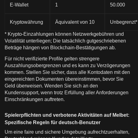
E-Wallet
1
50.000
Kryptowährung
Äquivalent von 10
Unbegrenzt*
* Krypto-Einzahlungen können Netzwerkgebühren und
Volatilität unterliegen; Die tatsächlich gutgeschriebenen
Beträge hängen von Blockchain-Bestätigungen ab.
Für nicht verifizierte Profile gelten strengere
Auszahlungsobergrenzen und es kann zu Verzögerungen
kommen. Stellen Sie sicher, dass alle Kontodaten mit den
eingereichten Dokumenten übereinstimmen, bevor Sie
Geld überweisen. Wenden Sie sich an den
Kundensupport, wenn trotz Erfüllung aller Anforderungen
Einschränkungen auftreten.
Spielerpflichten und verbotene Aktivitäten auf Melbet:
Spezifische Regeln für deutsch-Benutzer
Um eine faire und sichere Umgebung aufrechtzuerhalten,