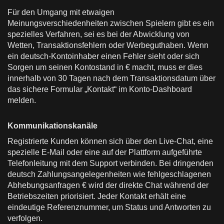
Für den Umgang mit etwaigen
Meinungsverschiedenheiten zwischen Spielern gibt es ein
spezielles Verfahren, sei es bei der Abwicklung von
Wetten, Transaktionsfehlern oder Werbeguthaben. Wenn
ein deutsch-Kontoinhaber einen Fehler sieht oder sich
Sorgen um seinen Kontostand in € macht, muss er dies
innerhalb von 30 Tagen nach dem Transaktionsdatum über
das sichere Formular „Kontakt“ im Konto-Dashboard
melden.
Kommunikationskanäle
Registrierte Kunden können sich über den Live-Chat, eine
spezielle E-Mail oder eine auf der Plattform aufgeführte
Telefonleitung mit dem Support verbinden. Bei dringenden
deutsch Zahlungsangelegenheiten wie fehlgeschlagenen
Abhebungsanfragen € wird der direkte Chat während der
Betriebszeiten priorisiert. Jeder Kontakt erhält eine
eindeutige Referenznummer, um Status und Antworten zu
verfolgen.