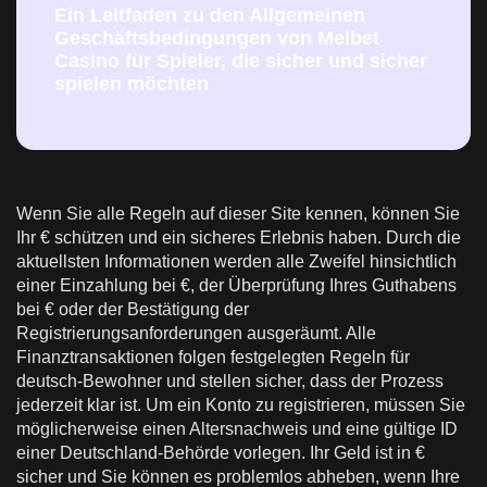
Ein Leitfaden zu den Allgemeinen
Geschäftsbedingungen von Melbet
Casino für Spieler, die sicher und sicher
spielen möchten
Wenn Sie alle Regeln auf dieser Site kennen, können Sie
Ihr € schützen und ein sicheres Erlebnis haben. Durch die
aktuellsten Informationen werden alle Zweifel hinsichtlich
einer Einzahlung bei €, der Überprüfung Ihres Guthabens
bei € oder der Bestätigung der
Registrierungsanforderungen ausgeräumt. Alle
Finanztransaktionen folgen festgelegten Regeln für
deutsch-Bewohner und stellen sicher, dass der Prozess
jederzeit klar ist. Um ein Konto zu registrieren, müssen Sie
möglicherweise einen Altersnachweis und eine gültige ID
einer Deutschland-Behörde vorlegen. Ihr Geld ist in €
sicher und Sie können es problemlos abheben, wenn Ihre