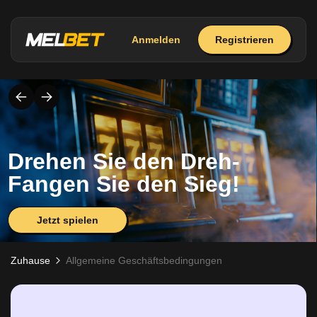
Anmelden
Registrieren
Drehen Sie den Dreh-
Fangen Sie den Sieg!
Jetzt spielen
Zuhause
Allgemeine Geschäftsbedingungen