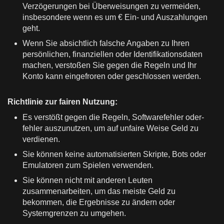
Verzögerungen bei Überweisungen zu vermeiden,
insbesondere wenn es um € Ein- und Auszahlungen
geht.
Wenn Sie absichtlich falsche Angaben zu Ihren
persönlichen, finanziellen oder Identifikationsdaten
machen, verstoßen Sie gegen die Regeln und Ihr
Konto kann eingefroren oder geschlossen werden.
Richtlinie zur fairen Nutzung:
Es verstößt gegen die Regeln, Softwarefehler oder-
fehler auszunutzen, um auf unfaire Weise Geld zu
verdienen.
Sie können keine automatisierten Skripte, Bots oder
Emulatoren zum Spielen verwenden.
Sie können nicht mit anderen Leuten
zusammenarbeiten, um das meiste Geld zu
bekommen, die Ergebnisse zu ändern oder
Systemgrenzen zu umgehen.