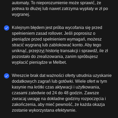
automaty. To nieporozumienie może sprawić, że
potrwa to dłużej lub nawet zatrzyma wypłaty w zł po
wygranej.
Kolejnym błędem jest próba wycofania się przed
spełnieniem zasad rollover. Jeśli poprosisz o
pieniądze przed spełnieniem wymagań, możesz
stracić wygraną lub zablokować konto. Aby tego
uniknąć, przejrzyj historię transakcji i sprawdź, ile zł
pozostało do zrealizowania, zanim spróbujesz
wypłacić pieniądze w Melbet.
Wreszcie brak dat ważności oferty utrudnia uzyskanie
dodatkowych zagrań lub gotówki. Wiele ofert w tym
kasynie ma krótki czas aktywacji i użytkowania,
czasami zaledwie od 24 do 48 godzin. Zawsze
zwracaj uwagę na dokładne godziny rozpoczęcia i
zakończenia, aby mieć pewność, że każda okazja
zostanie wykorzystana efektywnie.