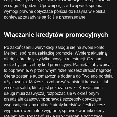
w ciągu 24 godzin. Upewnij się, że Twój wiek spełnia
wymogi prawne dotyczące pójścia do kasyna w Polska,
ponieważ zasady te są ściśle przestrzegane.
Włączanie kredytów promocyjnych
Po zakończeniu weryfikacji zaloguj się na swoje konto
Melbet i spójrz na zakładkę promocje. Wybierz aktualną
ofertę, która dotyczy tylko nowych rejestracji. Czasami
może być potrzebny kod promocyjny. Pamiętaj, aby wpisać
to poprawnie, w przeciwnym razie możesz stracić nagrodę.
Oferta zostanie automatycznie dodana do Twojego portfela
użytkownika. Możesz to zobaczyć w historii transakcji lub
w sekcji salda, która jest pokazana w zł. Korzystanie z
usługi musi zazwyczaj rozpocząć się w określonym
przedziale czasowym; sprawdź szczegóły dotyczące
wygaśnięcia, aby uniknąć utraty kredytów. Jeśli chcesz
wypłacić ewentualne wygrane, sprawdź warunki oferty
Melbet, aby zobaczyć, jakie są wymagania dotyczące