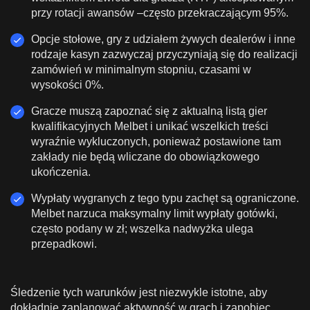
przy rotacji awansów –często przekraczającym 95%.
Opcje stołowe, gry z udziałem żywych dealerów i inne
rodzaje kasyn zazwyczaj przyczyniają się do realizacji
zamówień w minimalnym stopniu, czasami w
wysokości 0%.
Gracze muszą zapoznać się z aktualną listą gier
kwalifikacyjnych Melbet i unikać wszelkich treści
wyraźnie wykluczonych, ponieważ postawione tam
zakłady nie będą wliczane do obowiązkowego
ukończenia.
Wypłaty wygranych z tego typu zachęt są ograniczone.
Melbet narzuca maksymalny limit wypłaty gotówki,
często podany w zł; wszelka nadwyżka ulega
przepadkowi.
Śledzenie tych warunków jest niezwykle istotne, aby
dokładnie zaplanować aktywność w grach i zapobiec