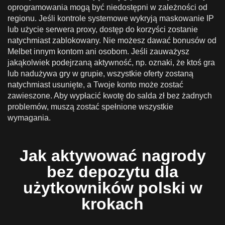
oprogramowania mogą być niedostępni w zależności od
regionu. Jeśli kontrole systemowe wykryją maskowanie IP
lub użycie serwera proxy, dostęp do korzyści zostanie
natychmiast zablokowany. Nie możesz dawać bonusów od
Melbet innym kontom ani osobom. Jeśli zauważysz
jakąkolwiek podejrzaną aktywność, np. oznaki, że ktoś gra
lub nadużywa gry w grupie, wszystkie oferty zostaną
natychmiast usunięte, a Twoje konto może zostać
zawieszone. Aby wypłacić kwotę do salda zł bez żadnych
problemów, muszą zostać spełnione wszystkie
wymagania.
Jak aktywować nagrody
bez depozytu dla
użytkowników polski w
krokach