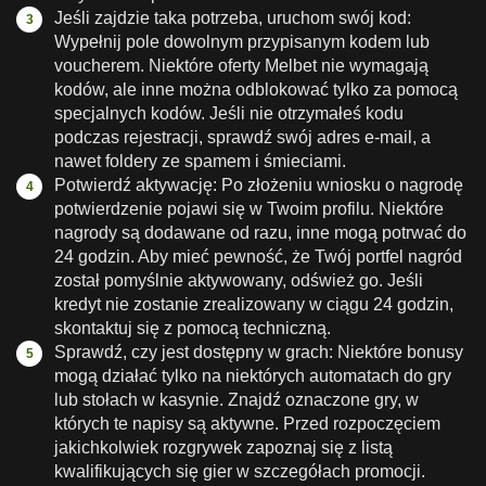
Jeśli zajdzie taka potrzeba, uruchom swój kod:
Wypełnij pole dowolnym przypisanym kodem lub
voucherem. Niektóre oferty Melbet nie wymagają
kodów, ale inne można odblokować tylko za pomocą
specjalnych kodów. Jeśli nie otrzymałeś kodu
podczas rejestracji, sprawdź swój adres e-mail, a
nawet foldery ze spamem i śmieciami.
Potwierdź aktywację: Po złożeniu wniosku o nagrodę
potwierdzenie pojawi się w Twoim profilu. Niektóre
nagrody są dodawane od razu, inne mogą potrwać do
24 godzin. Aby mieć pewność, że Twój portfel nagród
został pomyślnie aktywowany, odśwież go. Jeśli
kredyt nie zostanie zrealizowany w ciągu 24 godzin,
skontaktuj się z pomocą techniczną.
Sprawdź, czy jest dostępny w grach: Niektóre bonusy
mogą działać tylko na niektórych automatach do gry
lub stołach w kasynie. Znajdź oznaczone gry, w
których te napisy są aktywne. Przed rozpoczęciem
jakichkolwiek rozgrywek zapoznaj się z listą
kwalifikujących się gier w szczegółach promocji.