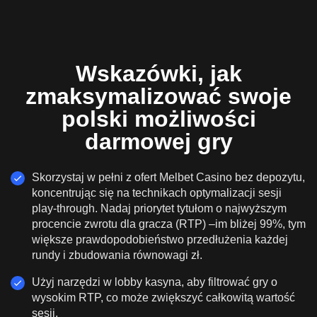
Wskazówki, jak
zmaksymalizować swoje
polski możliwości
darmowej gry
Skorzystaj w pełni z ofert Melbet Casino bez depozytu,
koncentrując się na technikach optymalizacji sesji
play-through. Nadaj priorytet tytułom o najwyższym
procencie zwrotu dla gracza (RTP) –im bliżej 99%, tym
większe prawdopodobieństwo przedłużenia każdej
rundy i zbudowania równowagi zł.
Użyj narzędzi w lobby kasyna, aby filtrować gry o
wysokim RTP, co może zwiększyć całkowitą wartość
sesji.