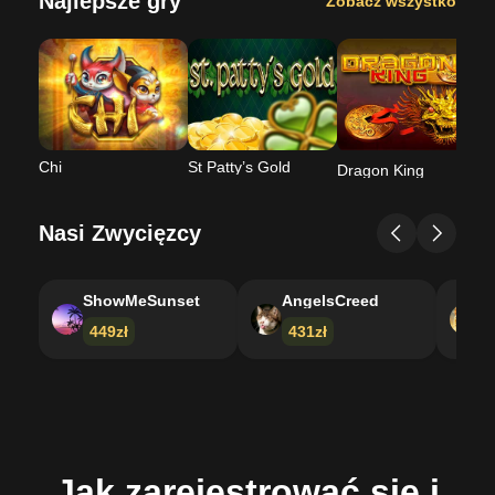
Najlepsze gry
Zobacz wszystko
Popularne gry slotowe, w które można grać za
darmo
Wymagania dotyczące zakładów na bonus bez
depozytu w Melbet
Kluczowe zalecenia dotyczące realizacji
Chi
St Patty’s Gold
Dragon King
O
przeniesień
Wycofywanie wygranych z darmowych spinów:
Nasi Zwycięzcy
co warto wiedzieć dla graczy polski
Limity wypłat i weryfikacja
ShowMeSunset
AngelsCreed
I
Kroki, aby uzyskać saldo zł
449zł
431zł
2
polski Przewodnik dla graczy: Kody bonusowe
kasyna Melbet – Gdzie znaleźć i wejść
Najlepsze źródła autentycznych kodów kasyna
Melbet
Jak wprowadzać kody do ofert
Jak zarejestrować się i