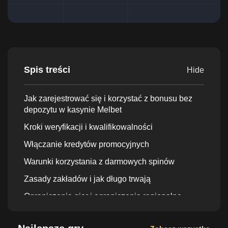
Spis treści
Hide
Jak zarejestrować się i korzystać z bonusu bez
depozytu w kasynie Melbet
Kroki weryfikacji i kwalifikowalności
Włączanie kredytów promocyjnych
Warunki korzystania z darmowych spinów
Zasady zakładów i jak długo trwają
Ograniczenia gier i ograniczenia regionalne
Jak aktywować nagrody bez depozytu dla
użytkowników polski w krokach