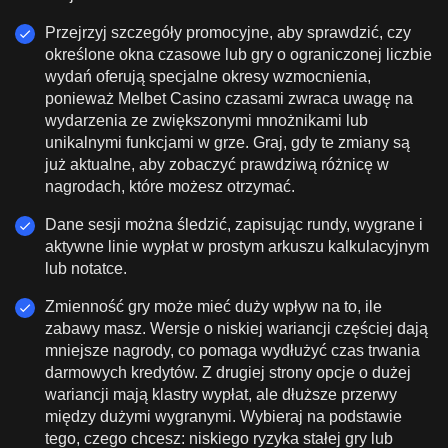
Przejrzyj szczegóły promocyjne, aby sprawdzić, czy
określone okna czasowe lub gry o ograniczonej liczbie
wydań oferują specjalne okresy wzmocnienia,
ponieważ Melbet Casino czasami zwraca uwagę na
wydarzenia ze zwiększonymi mnożnikami lub
unikalnymi funkcjami w grze. Graj, gdy te zmiany są
już aktualne, aby zobaczyć prawdziwą różnicę w
nagrodach, które możesz otrzymać.
Dane sesji można śledzić, zapisując rundy, wygrane i
aktywne linie wypłat w prostym arkuszu kalkulacyjnym
lub notatce.
Zmienność gry może mieć duży wpływ na to, ile
zabawy masz. Wersje o niskiej wariancji częściej dają
mniejsze nagrody, co pomaga wydłużyć czas trwania
darmowych kredytów. Z drugiej strony opcje o dużej
wariancji mają klastry wypłat, ale dłuższe przerwy
między dużymi wygranymi. Wybieraj na podstawie
tego, czego chcesz: niskiego ryzyka stałej gry lub