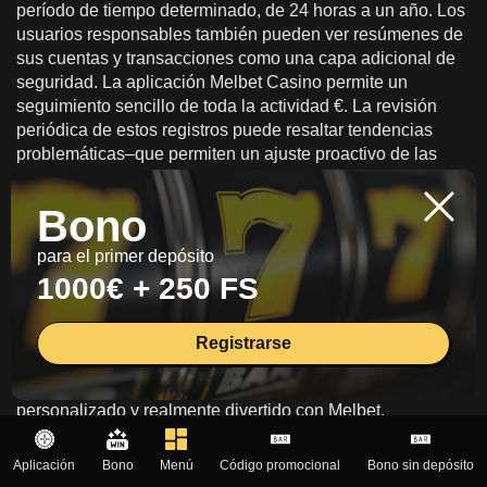
período de tiempo determinado, de 24 horas a un año. Los
usuarios responsables también pueden ver resúmenes de
sus cuentas y transacciones como una capa adicional de
seguridad. La aplicación Melbet Casino permite un
seguimiento sencillo de toda la actividad €. La revisión
periódica de estos registros puede resaltar tendencias
problemáticas–que permiten un ajuste proactivo de las
restricciones personales o los hábitos de juego.
Bono
Si en algún momento los jugadores no están seguros de
cómo implementar o modificar estas funciones, el personal
para el primer depósito
de soporte dedicado de Melbet está disponible a través del
1000€ + 250 FS
chat en vivo y el correo electrónico. Todos los límites
personales, una vez establecidos, no se pueden eludir,
protegiendo a cada cliente de acciones impulsivas, incluso
Registrarse
durante momentos de casino con mucha adrenalina.
Utilice estas herramientas para pasar un rato seguro,
personalizado y realmente divertido con Melbet.
Aplicación
Bono
Menú
Código promocional
Bono sin depósito