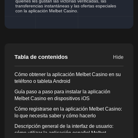
quienes les gustan las victorias verificadas, las
transferencias instantáneas y las ofertas especiales
con la aplicación Melbet Casino.
Tabla de contenidos
Hide
Cómo obtener la aplicación Melbet Casino en su
teléfono o tableta Android
Guía paso a paso para instalar la aplicación
Melbet Casino en dispositivos iOS
Cómo registrarse en la aplicación Melbet Casino:
lo que necesita saber y cómo hacerlo
Descripción general de la interfaz de usuario:
cómo utilizar la aplicación español Melbet