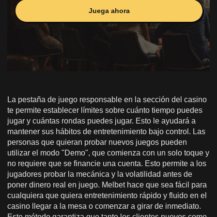
Juega ahora
La pestaña de juego responsable en la sección del casino
te permite establecer límites sobre cuánto tiempo puedes
jugar y cuántas rondas puedes jugar. Esto le ayudará a
mantener sus hábitos de entretenimiento bajo control. Las
personas que quieran probar nuevos juegos pueden
utilizar el modo "Demo", que comienza con un solo toque y
no requiere que se financie una cuenta. Esto permite a los
jugadores probar la mecánica y la volatilidad antes de
poner dinero real en juego. Melbet hace que sea fácil para
cualquiera que quiera entretenimiento rápido y fluido en el
casino llegar a la mesa o comenzar a girar de inmediato.
Este método garantiza que tanto los clientes nuevos como