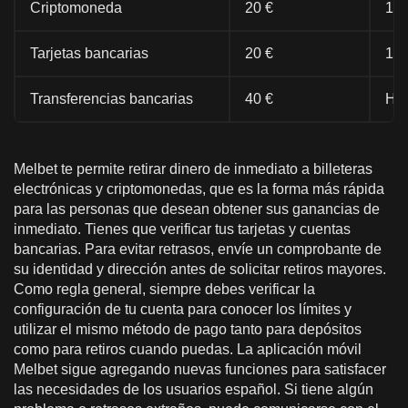
Criptomoneda
20 €
15 
Tarjetas bancarias
20 €
1–3
Transferencias bancarias
40 €
Has
Melbet te permite retirar dinero de inmediato a billeteras
electrónicas y criptomonedas, que es la forma más rápida
para las personas que desean obtener sus ganancias de
inmediato. Tienes que verificar tus tarjetas y cuentas
bancarias. Para evitar retrasos, envíe un comprobante de
su identidad y dirección antes de solicitar retiros mayores.
Como regla general, siempre debes verificar la
configuración de tu cuenta para conocer los límites y
utilizar el mismo método de pago tanto para depósitos
como para retiros cuando puedas. La aplicación móvil
Melbet sigue agregando nuevas funciones para satisfacer
las necesidades de los usuarios español. Si tiene algún