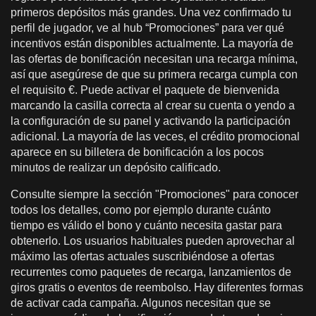
primeros depósitos más grandes. Una vez confirmado tu
perfil de jugador, ve al hub “Promociones” para ver qué
incentivos están disponibles actualmente. La mayoría de
las ofertas de bonificación necesitan una recarga mínima,
así que asegúrese de que su primera recarga cumpla con
el requisito €. Puede activar el paquete de bienvenida
marcando la casilla correcta al crear su cuenta o yendo a
la configuración de su panel y activando la participación
adicional. La mayoría de las veces, el crédito promocional
aparece en su billetera de bonificación a los pocos
minutos de realizar un depósito calificado.
Consulte siempre la sección "Promociones" para conocer
todos los detalles, como por ejemplo durante cuánto
tiempo es válido el bono y cuánto necesita gastar para
obtenerlo. Los usuarios habituales pueden aprovechar al
máximo las ofertas actuales suscribiéndose a ofertas
recurrentes como paquetes de recarga, lanzamientos de
giros gratis o eventos de reembolso. Hay diferentes formas
de activar cada campaña. Algunos necesitan que se