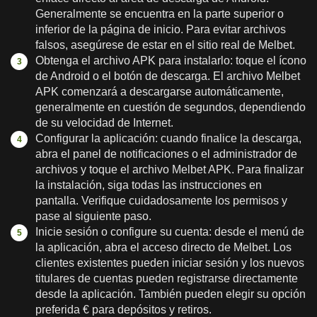
Generalmente se encuentra en la parte superior o
inferior de la página de inicio. Para evitar archivos
falsos, asegúrese de estar en el sitio real de Melbet.
Obtenga el archivo APK para instalarlo: toque el ícono
de Android o el botón de descarga. El archivo Melbet
APK comenzará a descargarse automáticamente,
generalmente en cuestión de segundos, dependiendo
de su velocidad de Internet.
Configurar la aplicación: cuando finalice la descarga,
abra el panel de notificaciones o el administrador de
archivos y toque el archivo Melbet APK. Para finalizar
la instalación, siga todas las instrucciones en
pantalla. Verifique cuidadosamente los permisos y
pase al siguiente paso.
Inicie sesión o configure su cuenta: desde el menú de
la aplicación, abra el acceso directo de Melbet. Los
clientes existentes pueden iniciar sesión y los nuevos
titulares de cuentas pueden registrarse directamente
desde la aplicación. También pueden elegir su opción
preferida € para depósitos y retiros.