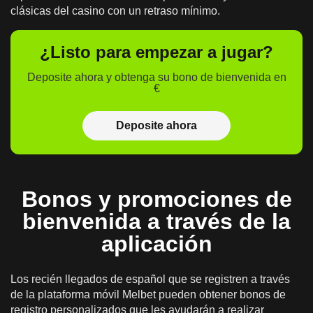
clásicas del casino con un retraso mínimo.
¿Listo para empezar a jugar?
Deposite ahora y obtenga su bono de bienvenida en
€
Deposite ahora
Bonos y promociones de
bienvenida a través de la
aplicación
Los recién llegados de español que se registren a través
de la plataforma móvil Melbet pueden obtener bonos de
registro personalizados que les ayudarán a realizar