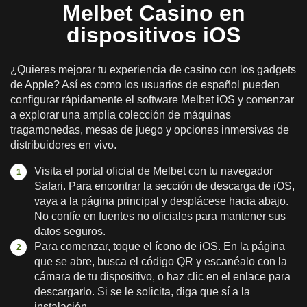
Melbet Casino en
dispositivos iOS
¿Quieres mejorar tu experiencia de casino con los gadgets
de Apple? Así es como los usuarios de español pueden
configurar rápidamente el software Melbet iOS y comenzar
a explorar una amplia colección de máquinas
tragamonedas, mesas de juego y opciones inmersivas de
distribuidores en vivo.
Visita el portal oficial de Melbet con tu navegador
Safari. Para encontrar la sección de descarga de iOS,
vaya a la página principal y desplácese hacia abajo.
No confíe en fuentes no oficiales para mantener sus
datos seguros.
Para comenzar, toque el ícono de iOS. En la página
que se abre, busca el código QR y escanéalo con la
cámara de tu dispositivo, o haz clic en el enlace para
descargarlo. Si se le solicita, diga que sí a la
instalación.