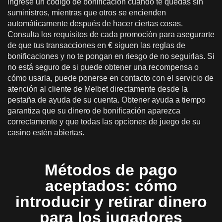
ingrese un código de bonificación cuando te quedas sin
suministros, mientras que otros se encienden
automáticamente después de hacer ciertas cosas.
Consulta los requisitos de cada promoción para asegurarte
de que tus transacciones en € siguen las reglas de
bonificaciones y no te pongan en riesgo de no seguirlas. Si
no está seguro de si puede obtener una recompensa o
cómo usarla, puede ponerse en contacto con el servicio de
atención al cliente de Melbet directamente desde la
pestaña de ayuda de su cuenta. Obtener ayuda a tiempo
garantiza que su dinero de bonificación aparezca
correctamente y que todas las opciones de juego de su
casino estén abiertas.
Métodos de pago
aceptados: cómo
introducir y retirar dinero
para los jugadores