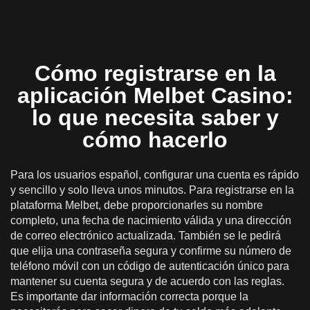
Cómo registrarse en la
aplicación Melbet Casino:
lo que necesita saber y
cómo hacerlo
Para los usuarios español, configurar una cuenta es rápido
y sencillo y solo lleva unos minutos. Para registrarse en la
plataforma Melbet, debe proporcionarles su nombre
completo, una fecha de nacimiento válida y una dirección
de correo electrónico actualizada. También se le pedirá
que elija una contraseña segura y confirme su número de
teléfono móvil con un código de autenticación único para
mantener su cuenta segura y de acuerdo con las reglas.
Es importante dar información correcta porque la