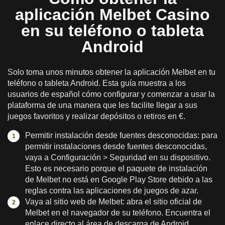
aplicación: español Conveniencia
aplicación Melbet Casino
Cómo garantizar la seguridad y la privacidad de
en su teléfono o tableta
las cuentas en la aplicación Melbet Casino
Android
Usando la versión español, aquí hay algunos
consejos para retirar ganancias rápidamente
Solo toma unos minutos obtener la aplicación Melbet en tu
teléfono o tableta Android. Esta guía muestra a los
usuarios de español cómo configurar y comenzar a usar la
plataforma de una manera que les facilite llegar a sus
juegos favoritos y realizar depósitos o retiros en €.
Permitir instalación desde fuentes desconocidas: para
permitir instalaciones desde fuentes desconocidas,
vaya a Configuración > Seguridad en su dispositivo.
Esto es necesario porque el paquete de instalación
de Melbet no está en Google Play Store debido a las
reglas contra las aplicaciones de juegos de azar.
Vaya al sitio web de Melbet: abra el sitio oficial de
Melbet en el navegador de su teléfono. Encuentra el
enlace directo al área de descarga de Android.